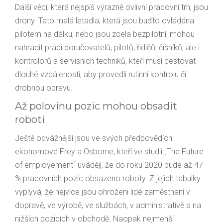
Další věcí, která nejspíš výrazně ovlivní pracovní trh, jsou
drony. Tato malá letadla, která jsou buďto ovládána
pilotem na dálku, nebo jsou zcela bezpilotní, mohou
nahradit práci doručovatelů, pilotů, řidičů, číšníků, ale i
kontrolorů a servisních techniků, kteří musí cestovat
dlouhé vzdálenosti, aby provedli rutinní kontrolu či
drobnou opravu.
Až polovinu pozic mohou obsadit
roboti
Ještě odvážnější jsou ve svých předpovědích
ekonomové Frey a Osborne, kteří ve studii „The Future
of employement“ uvádějí, že do roku 2020 bude až 47
% pracovních pozic obsazeno roboty. Z jejich tabulky
vyplývá, že nejvíce jsou ohroženi lidé zaměstnaní v
dopravě, ve výrobě, ve službách, v administrativě a na
nižších pozicích v obchodě. Naopak nejmenší