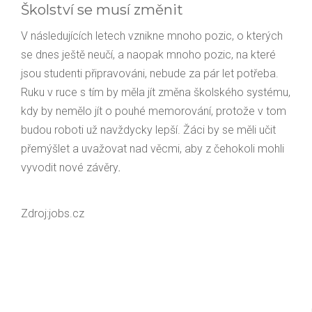
Školství se musí změnit
V následujících letech vznikne mnoho pozic, o kterých
se dnes ještě neučí, a naopak mnoho pozic, na které
jsou studenti připravováni, nebude za pár let potřeba.
Ruku v ruce s tím by měla jít změna školského systému,
kdy by nemělo jít o pouhé memorování, protože v tom
budou roboti už navždycky lepší. Žáci by se měli učit
přemýšlet a uvažovat nad věcmi, aby z čehokoli mohli
vyvodit nové závěry
.
Zdroj:jobs.cz