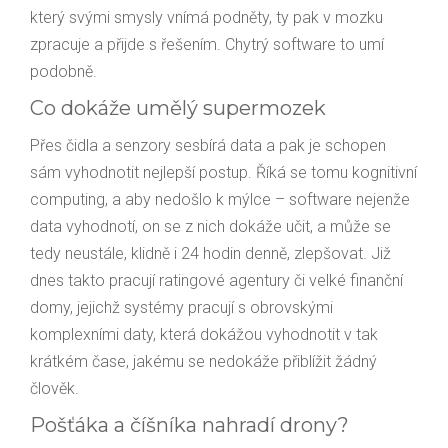
který svými smysly vnímá podněty, ty pak v mozku
zpracuje a přijde s řešením. Chytrý software to umí
podobně.
Co dokáže umělý supermozek
Přes čidla a senzory sesbírá data a pak je schopen
sám vyhodnotit nejlepší postup. Říká se tomu kognitivní
computing, a aby nedošlo k mýlce – software nejenže
data vyhodnotí, on se z nich dokáže učit, a může se
tedy neustále, klidně i 24 hodin denně, zlepšovat. Již
dnes takto pracují ratingové agentury či velké finanční
domy, jejichž systémy pracují s obrovskými
komplexními daty, která dokážou vyhodnotit v tak
krátkém čase, jakému se nedokáže přiblížit žádný
člověk.
Pošťáka a číšníka nahradí drony?