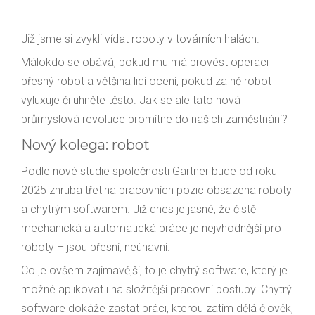
Již jsme si zvykli vídat roboty v továrních halách.
Málokdo se obává, pokud mu má provést operaci
přesný robot a většina lidí ocení, pokud za ně robot
vyluxuje či uhněte těsto. Jak se ale tato nová
průmyslová revoluce promítne do našich zaměstnání?
Nový kolega: robot
Podle nové studie společnosti Gartner bude od roku
2025 zhruba třetina pracovních pozic obsazena roboty
a chytrým softwarem. Již dnes je jasné, že čistě
mechanická a automatická práce je nejvhodnější pro
roboty – jsou přesní, neúnavní.
Co je ovšem zajímavější, to je chytrý software, který je
možné aplikovat i na složitější pracovní postupy. Chytrý
software dokáže zastat práci, kterou zatím dělá člověk,